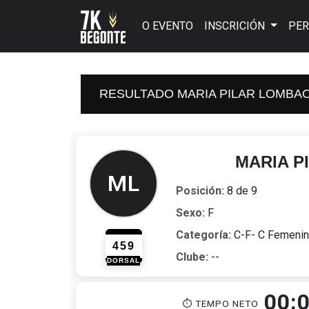
O EVENTO
INSCRICIÓN
PER
RESULTADO MARIA PILAR LOMBAO
MARIA P
ML
Posición:
8 de 9
Sexo:
F
Categoría:
C-F- C Femeni
459
Clube:
--
DORSAL
00:
⏱ TEMPO NETO