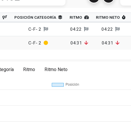
O
POSICIÓN CATEGORÍA
RITMO
RITMO NETO
C-F- 2
04:22
04:22
C-F- 2
04:31
04:31
tegoría
Ritmo
Ritmo Neto