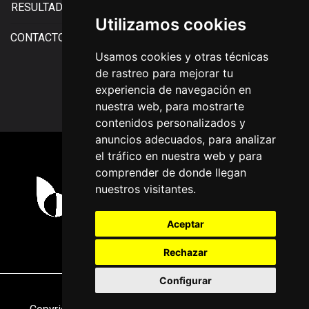
RESULTADOS
Utilizamos cookies
CONTACTO
Usamos cookies y otras técnicas
de rastreo para mejorar tu
experiencia de navegación en
Facebook
X (Twitter)
Instagram
RaceMapp
nuestra web, para mostrarte
contenidos personalizados y
anuncios adecuados, para analizar
el tráfico en nuestra web y para
comprender de donde llegan
nuestros visitantes.
Aceptar
Rechazar
Configurar
Nota legal
|
Política de privacidade