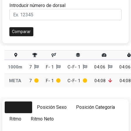
Introducir número de dorsal
Comparar
1000m
7
F- 1
C-F- 1
04:06
04:0
META
7
F- 1
C-F- 1
04:08
04:0
Posición
Posición Sexo
Posición Categoría
Ritmo
Ritmo Neto