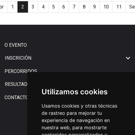
or
1
2
3
4
5
6
7
8
9
10
11
Se
O EVENTO
INSCRICIÓN
PERCORRIDOS
RESULTADOS
Utilizamos cookies
CONTACTO
Usamos cookies y otras técnicas
de rastreo para mejorar tu
experiencia de navegación en
Facebook
X (Twitter)
Instagram
RaceMapp
nuestra web, para mostrarte
contenidos personalizados y